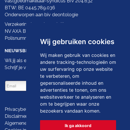
vastgoedmakelaar-syndicus BIV 204.632
BTW: BE 0445.789.036
Onderworpen aan biv
deontologie
Verzekering ba en borgstelling:
NV AXA Belgium
Polisnummer 730.390.160
Wij gebruiken cookies
NIEUWSBRIEF
Wij maken gebruik van cookies en
Wil jij als eerste de nieuwste droomwoningen zien?
andere tracking-technologieën om
Schrijf je vandaag dan in op onze nieuwsbrief
uw surfervaring op onze website
te verbeteren, om
gepersonaliseerde inhoud en
advertenties te tonen, om ons
websiteverkeer te analyseren en
om te begrijpen waar onze
Privacybeleid
bezoekers vandaan komen.
Disclaimer
Algemene gebruiksvoorwaarden
Ik ga akkoord