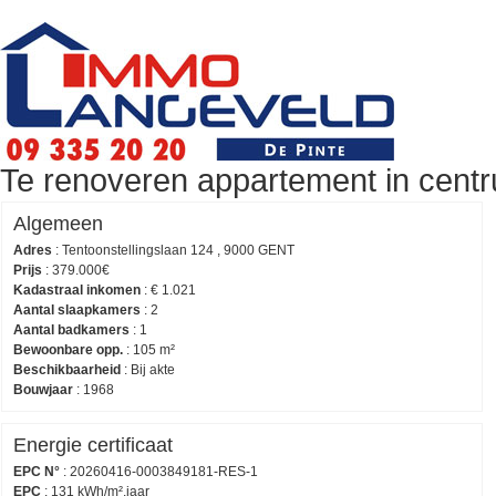
Te renoveren appartement in cent
Algemeen
Adres
:
Tentoonstellingslaan 124 , 9000 GENT
Prijs
:
379.000€
Kadastraal inkomen
:
€ 1.021
Aantal slaapkamers
:
2
Aantal badkamers
:
1
Bewoonbare opp.
:
105 m²
Beschikbaarheid
:
Bij akte
Bouwjaar
:
1968
Energie certificaat
EPC N°
:
20260416-0003849181-RES-1
EPC
:
131 kWh/m².jaar