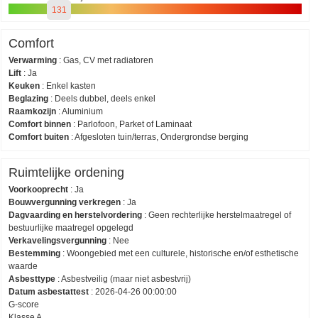
131
Comfort
Verwarming
:
Gas, CV met radiatoren
Lift
:
Ja
Keuken
:
Enkel kasten
Beglazing
:
Deels dubbel, deels enkel
Raamkozijn
:
Aluminium
Comfort binnen
:
Parlofoon, Parket of Laminaat
Comfort buiten
:
Afgesloten tuin/terras, Ondergrondse berging
Ruimtelijke ordening
Voorkooprecht
:
Ja
Bouwvergunning verkregen
:
Ja
Dagvaarding en herstelvordering
:
Geen rechterlijke herstelmaatregel of
bestuurlijke maatregel opgelegd
Verkavelingsvergunning
:
Nee
Bestemming
:
Woongebied met een culturele, historische en/of esthetische
waarde
Asbesttype
:
Asbestveilig (maar niet asbestvrij)
Datum asbestattest
:
2026-04-26 00:00:00
G-score
Klasse A