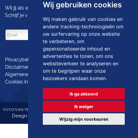
Wij gebruiken cookies
Wil jij als eerste de nieuwste droomwoningen zien?
Schrijf je vandaag dan in op onze nieuwsbrief
Wij maken gebruik van cookies en
andere tracking-technologieën om
uw surfervaring op onze website
te verbeteren, om
gepersonaliseerde inhoud en
advertenties te tonen, om ons
Privacybeleid
websiteverkeer te analyseren en
Disclaimer
om te begrijpen waar onze
Algemene gebruiksvoorwaarden
bezoekers vandaan komen.
Cookies instellen
Ik ga akkoord
Ik weiger
FOTO'S EN TEKST COPYRIGHT © IMMO LANGEVELD
Design en broncode copyright © Omnicasa -
Disclaimer
Wijzig mijn voorkeuren