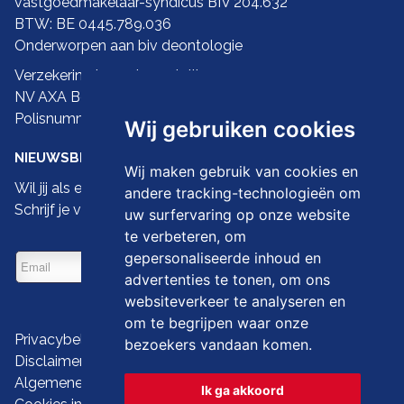
vastgoedmakelaar-syndicus BIV 204.632
BTW: BE 0445.789.036
Onderworpen aan biv
deontologie
Verzekering ba en borgstelling:
NV AXA Belgium
Polisnummer 730.390.160
Wij gebruiken cookies
NIEUWSBRIEF
Wij maken gebruik van cookies en
Wil jij als eerste de nieuwste droomwoningen zien?
andere tracking-technologieën om
Schrijf je vandaag dan in op onze nieuwsbrief
uw surfervaring op onze website
te verbeteren, om
gepersonaliseerde inhoud en
advertenties te tonen, om ons
websiteverkeer te analyseren en
om te begrijpen waar onze
Privacybeleid
bezoekers vandaan komen.
Disclaimer
Algemene gebruiksvoorwaarden
Ik ga akkoord