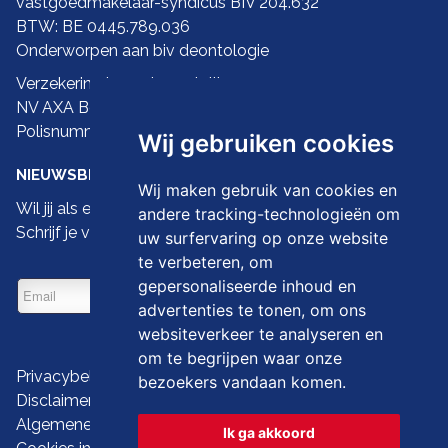
vastgoedmakelaar-syndicus BIV 204.632
BTW: BE 0445.789.036
Onderworpen aan biv
deontologie
Verzekering ba en borgstelling:
NV AXA Belgium
Polisnummer 730.390.160
Wij gebruiken cookies
NIEUWSBRIEF
Wij maken gebruik van cookies en
Wil jij als eerste de nieuwste droomwoningen zien?
andere tracking-technologieën om
Schrijf je vandaag dan in op onze nieuwsbrief
uw surfervaring op onze website
te verbeteren, om
gepersonaliseerde inhoud en
advertenties te tonen, om ons
websiteverkeer te analyseren en
om te begrijpen waar onze
Privacybeleid
bezoekers vandaan komen.
Disclaimer
Algemene gebruiksvoorwaarden
Ik ga akkoord