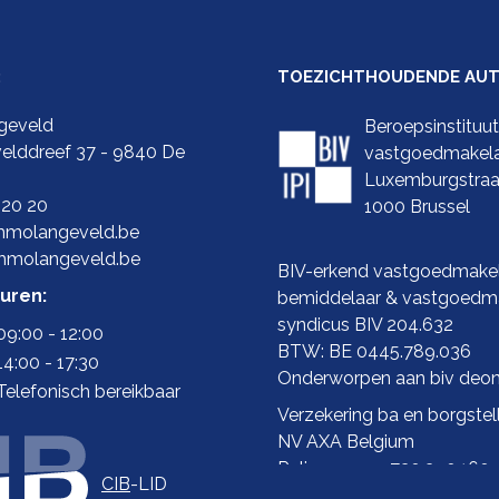
:
TOEZICHTHOUDENDE AUTO
geveld
Beroepsinstituu
elddreef 37 - 9840 De
vastgoedmakel
Luxemburgstraa
 20 20
1000 Brussel
molangeveld.be
mmolangeveld.be
BIV-erkend vastgoedmakel
uren:
bemiddelaar & vastgoedma
syndicus BIV 204.632
09:00 - 12:00
BTW: BE 0445.789.036
14:00 - 17:30
Onderworpen aan biv
deon
Telefonisch bereikbaar
Verzekering ba en borgstell
NV AXA Belgium
Polisnummer 730.390.160
CIB
-LID