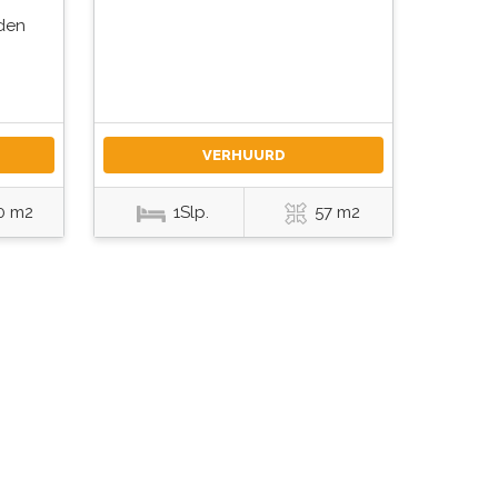
den
VERHUURD
0 m2
1Slp.
57 m2