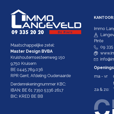
KANTOOR
Immo Lan
Langev
Pinte
Maatschappelijke zetel:
09 335
Master Design BVBA
www.im
Kruishoutemsesteenweg 150
info@i
9750 Kruisem
Openings
BE 0445.789.036
RPR Gent, Afdeling Oudenaarde
ma - vr
Derdenrekeningnummer KBC:
za & zo:
IBAN: BE 61 7350 5336 2617
BIC: KRED BE BB