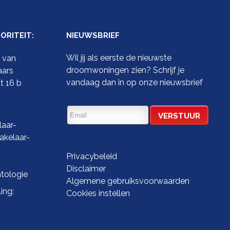
RITEIT:
NIEUWSBRIEF
Wil jij als eerste de nieuwste
t van
droomwoningen zien? Schrijf je
aars
vandaag dan in op onze nieuwsbrief
t 16 b
aar-
kelaar-
Privacybeleid
Disclaimer
tologie
Algemene gebruiksvoorwaarden
ing:
Cookies instellen