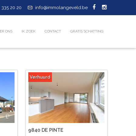
 335 20 20
info@immolangeveld.be
ER ONS
IK ZOEK
CONTACT
GRATIS SCHATTING
Verhuurd
9840 DE PINTE