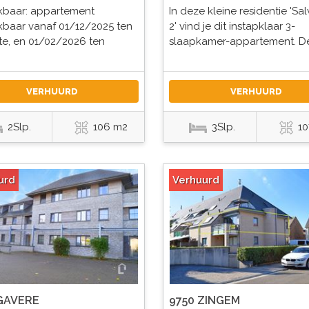
kbaar: appartement
In deze kleine residentie 'Sa
kbaar vanaf 01/12/2025 ten
2' vind je dit instapklaar 3-
te, en 01/02/2026 ten
slaapkamer-appartement. De
VERHUURD
VERHUURD
2Slp.
106 m2
3Slp.
10
urd
Verhuurd
GAVERE
9750 ZINGEM