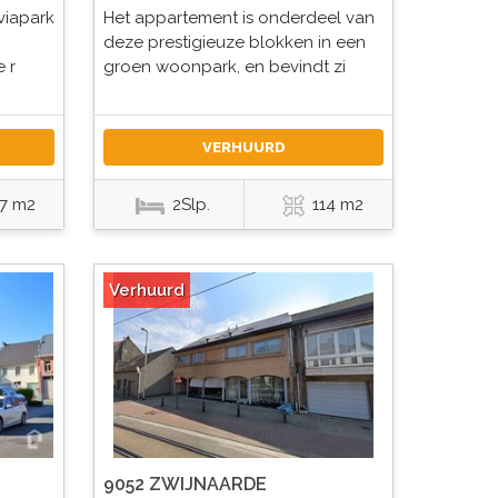
lviapark
Het appartement is onderdeel van
deze prestigieuze blokken in een
 r
groen woonpark, en bevindt zi
VERHUURD
7 m2
2Slp.
114 m2
Verhuurd
9052 ZWIJNAARDE