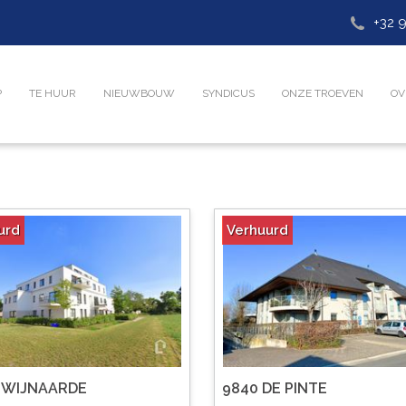
+32 9
P
TE HUUR
NIEUWBOUW
SYNDICUS
ONZE TROEVEN
OV
urd
Verhuurd
ZWIJNAARDE
9840 DE PINTE