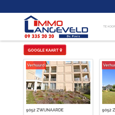
TE KOO
GOOGLE KAART
Verhuurd
Verhu
9052 ZWIJNAARDE
9052 