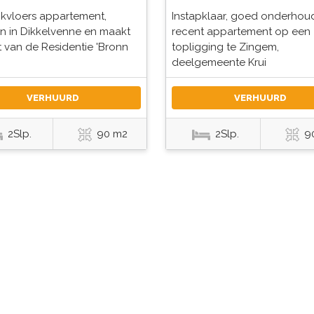
ijkvloers appartement,
Instapklaar, goed onderhou
n in Dikkelvenne en maakt
recent appartement op een
t van de Residentie 'Bronn
topligging te Zingem,
deelgemeente Krui
VERHUURD
VERHUURD
2Slp.
90 m2
2Slp.
9