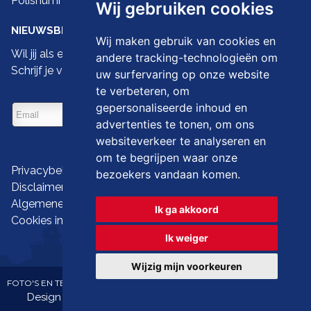
Polisnummer 730.390.160
Wij gebruiken cookies
NIEUWSBRIEF
Wij maken gebruik van cookies en
Wil jij als eerste de nieuwste droomwoningen zien?
andere tracking-technologieën om
Schrijf je vandaag dan in op onze nieuwsbrief
uw surfervaring op onze website
te verbeteren, om
gepersonaliseerde inhoud en
advertenties te tonen, om ons
websiteverkeer te analyseren en
om te begrijpen waar onze
Privacybeleid
bezoekers vandaan komen.
Disclaimer
Algemene gebruiksvoorwaarden
Ik ga akkoord
Cookies instellen
Ik weiger
Wijzig mijn voorkeuren
FOTO'S EN TEKST COPYRIGHT © IMMO LANGEVELD
Design en broncode copyright © Omnicasa -
Disclaimer