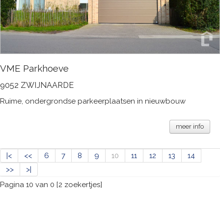
VME Parkhoeve
9052 ZWIJNAARDE
Ruime, ondergrondse parkeerplaatsen in nieuwbouw
meer info
|<
<<
6
7
8
9
10
11
12
13
14
>>
>|
Pagina 10 van 0 [2 zoekertjes]