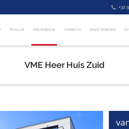
+32 9
P
TE HUUR
NIEUWBOUW
SYNDICUS
ONZE TROEVEN
OV
VME Heer Huis Zuid
van