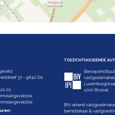
:
TOEZICHTHOUDENDE AUTO
geveld
Beroepsinstituu
elddreef 37 - 9840 De
vastgoedmakel
Luxemburgstraa
 20 20
1000 Brussel
molangeveld.be
mmolangeveld.be
BIV-erkend vastgoedmakel
uren:
bemiddelaar & vastgoedma