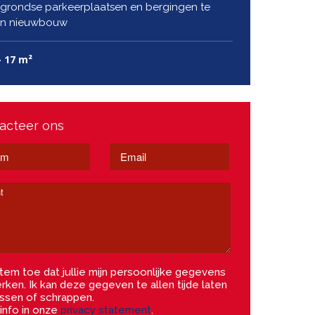
grondse parkeerplaatsen en bergingen te
in nieuwbouw
- 17 m²
acteer ons
tem toe dat jullie mijn persoonlijke gegevens
rken. Ik kan deze gegeven te allen tijde laten
ssen of schrappen.
info in onze
privacy statement
.