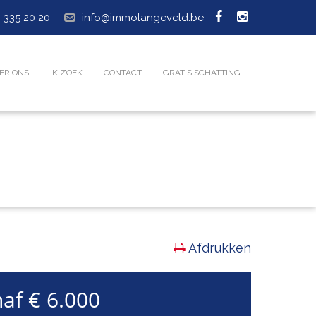
 335 20 20
info@immolangeveld.be
ER ONS
IK ZOEK
CONTACT
GRATIS SCHATTING
Afdrukken
af € 6.000