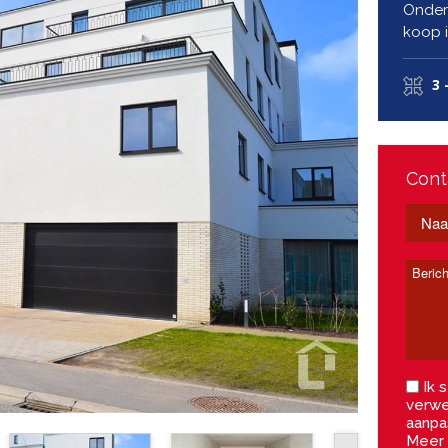
Onder
koop 
3 
Cont
Ik s
verwe
aanpa
Meer 