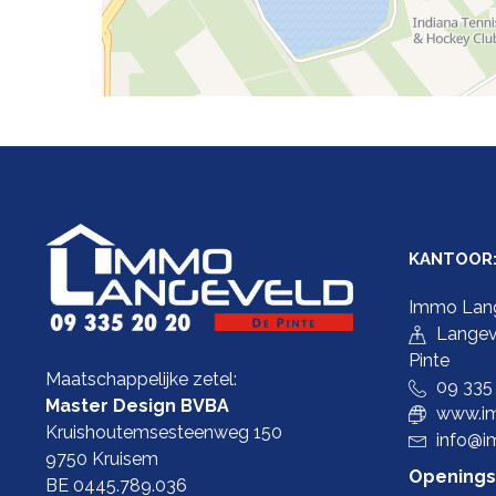
KANTOOR
Immo Lan
Langev
Pinte
Maatschappelijke zetel:
09 335
Master Design BVBA
www.im
Kruishoutemsesteenweg 150
info@i
9750 Kruisem
Openings
BE 0445.789.036