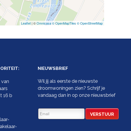
Leaflet
| ©
Omnicasa ©
OpenMapTiles ©
OpenStreetMap
RITEIT:
NIEUWSBRIEF
Wil jij als eerste de nieuwste
t van
droomwoningen zien? Schrijf je
aars
vandaag dan in op onze nieuwsbrief
t 16 b
aar-
kelaar-