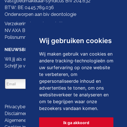
vastgoedmakelaar-syndicus BIV 204.632
BTW: BE 0445.789.036
Onderworpen aan biv
deontologie
Verzekering ba en borgstelling:
NV AXA Belgium
Polisnummer 730.390.160
Wij gebruiken cookies
NIEUWSBRIEF
Wij maken gebruik van cookies en
Wil jij als eerste de nieuwste droomwoningen zien?
andere tracking-technologieën om
Schrijf je vandaag dan in op onze nieuwsbrief
uw surfervaring op onze website
te verbeteren, om
gepersonaliseerde inhoud en
advertenties te tonen, om ons
websiteverkeer te analyseren en
om te begrijpen waar onze
Privacybeleid
bezoekers vandaan komen.
Disclaimer
Algemene gebruiksvoorwaarden
Ik ga akkoord