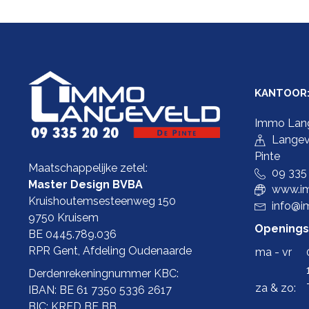
KANTOOR
Immo Lan
Langev
Pinte
Maatschappelijke zetel:
09 335
Master Design BVBA
www.im
Kruishoutemsesteenweg 150
info@i
9750 Kruisem
Openings
BE 0445.789.036
RPR Gent, Afdeling Oudenaarde
ma - vr
Derdenrekeningnummer KBC:
za & zo:
IBAN: BE 61 7350 5336 2617
BIC: KRED BE BB