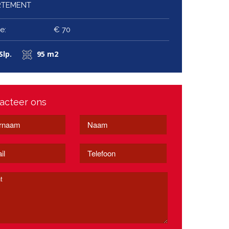
RTEMENT
e:
€ 70
Slp.
95 m2
acteer ons