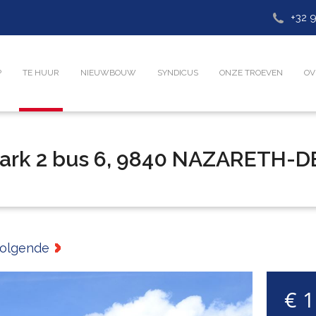
+32 9
P
TE HUUR
NIEUWBOUW
SYNDICUS
ONZE TROEVEN
OV
park 2 bus 6, 9840 NAZARETH-D
olgende
€ 