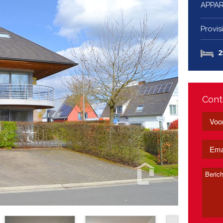
APPA
Provisi
2
Cont