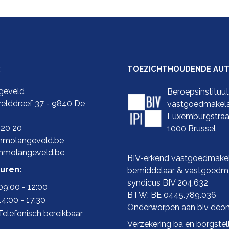
:
TOEZICHTHOUDENDE AUTO
geveld
Beroepsinstituu
elddreef 37 - 9840 De
vastgoedmakel
Luxemburgstraa
 20 20
1000 Brussel
molangeveld.be
mmolangeveld.be
BIV-erkend vastgoedmakel
uren:
bemiddelaar & vastgoedma
syndicus BIV 204.632
09:00 - 12:00
BTW: BE 0445.789.036
14:00 - 17:30
Onderworpen aan biv
deon
Telefonisch bereikbaar
Verzekering ba en borgstell