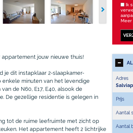
Ik s
verwe
aanpa
Meer 
VER
er appartement jouw nieuwe thuis!
A
nd je dit instapklaar 2-slaapkamer-
Adres
p enkele minuten van het levendige
Salvia
 van de N60, E17, E40, alsook de
. De gezellige residentie is gelegen in
Prijs
Aantal 
ng tot de ruime leefruimte met zicht op
Aantal
keuken. Het appartement heeft 2 lichtrijke