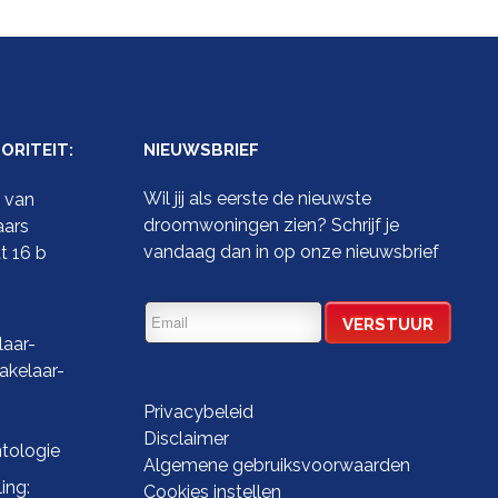
RITEIT:
NIEUWSBRIEF
Wil jij als eerste de nieuwste
t van
droomwoningen zien? Schrijf je
aars
vandaag dan in op onze nieuwsbrief
t 16 b
aar-
kelaar-
Privacybeleid
Disclaimer
tologie
Algemene gebruiksvoorwaarden
ing:
Cookies instellen