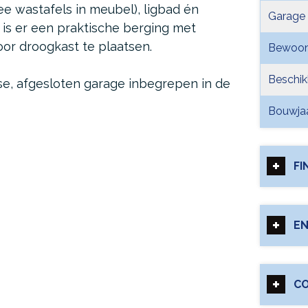
 wastafels in meubel), ligbad én
Garage
m is er een praktische berging met
or droogkast te plaatsen.
Bewoon
Beschik
e, afgesloten garage inbegrepen in de
Bouwja
FI
EN
C