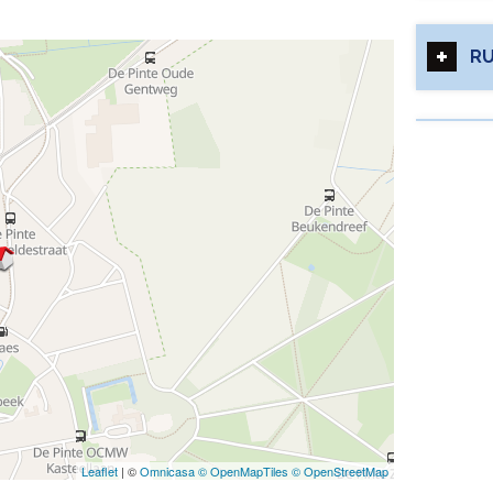
RU
Leaflet
| ©
Omnicasa ©
OpenMapTiles ©
OpenStreetMap