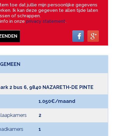
tem toe dat jullie mijn persoonlijke gegevens
rken. Ik kan deze gegeven te allen tijde laten
ssen of schrappen.
info in onze
privacy statement
.
ZENDEN
LGEMEEN
park 2 bus 6, 9840 NAZARETH-DE PINTE
1.050€/maand
slaapkamers
2
 badkamers
1