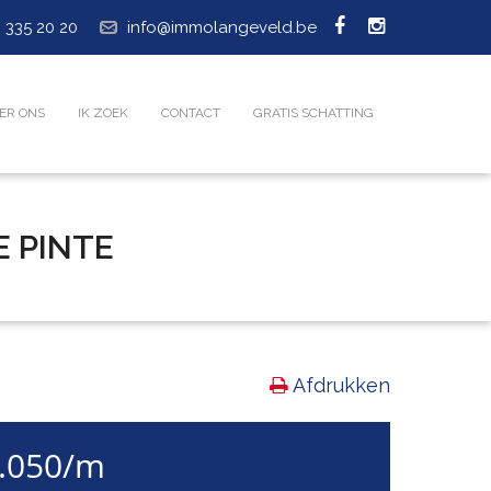
 335 20 20
info@immolangeveld.be
ER ONS
IK ZOEK
CONTACT
GRATIS SCHATTING
E PINTE
Afdrukken
1.050/m