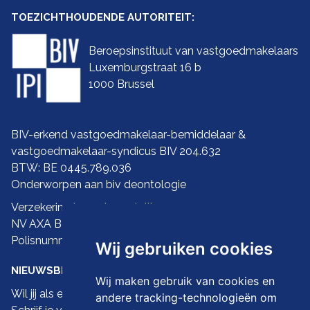
TOEZICHTHOUDENDE AUTORITEIT:
Beroepsinstituut van vastgoedmakelaars
Luxemburgstraat 16 b
1000 Brussel
BIV-erkend vastgoedmakelaar-bemiddelaar &
vastgoedmakelaar-syndicus BIV 204.632
BTW: BE 0445.789.036
Onderworpen aan biv
deontologie
Verzekering ba en borgstelling:
NV AXA Belgium
Polisnummer 730.390.160
Wij gebruiken cookies
NIEUWSBRIEF
Wij maken gebruik van cookies en
Wil jij als eerste de nieuwste droomwoningen zien?
andere tracking-technologieën om