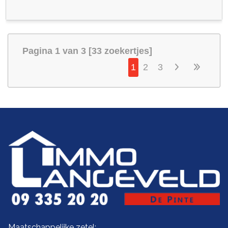
Pagina 1 van 3 [33 zoekertjes]
1
2
3
Maatschappelijke zetel: