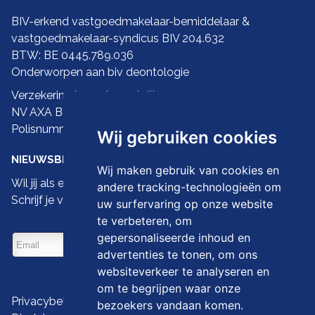
BIV-erkend vastgoedmakelaar-bemiddelaar &
vastgoedmakelaar-syndicus BIV 204.632
BTW: BE 0445.789.036
Onderworpen aan biv
deontologie
Verzekering ba en borgstelling:
NV AXA Belgium
Polisnummer 730.390.160
Wij gebruiken cookies
NIEUWSBRIEF
Wij maken gebruik van cookies en
Wil jij als eerste de nieuwste droomwoningen zien?
andere tracking-technologieën om
Schrijf je vandaag dan in op onze nieuwsbrief
uw surfervaring op onze website
te verbeteren, om
gepersonaliseerde inhoud en
advertenties te tonen, om ons
websiteverkeer te analyseren en
om te begrijpen waar onze
Privacybeleid
bezoekers vandaan komen.