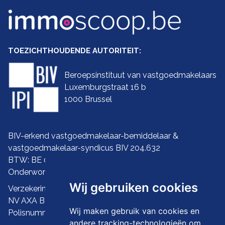
TOEZICHTHOUDENDE AUTORITEIT:
Beroepsinstituut van vastgoedmakelaars
Luxemburgstraat 16 b
1000 Brussel
BIV-erkend vastgoedmakelaar-bemiddelaar &
vastgoedmakelaar-syndicus BIV 204.632
BTW: BE 0445.789.036
Onderworpen aan biv
deontologie
Wij gebruiken cookies
Verzekering ba en borgstelling:
NV AXA Belgium
Wij maken gebruik van cookies en
Polisnummer 730.390.160
andere tracking-technologieën om