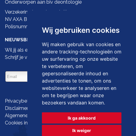
Onderworpen aan biv
deontologie
Verzekering ba en borgstelling:
NV AXA Belgium
Polisnummer 730.390.160
Wij gebruiken cookies
NIEUWSBRIEF
Wij maken gebruik van cookies en
Wil jij als eerste de nieuwste droomwoningen zien?
andere tracking-technologieën om
Schrijf je vandaag dan in op onze nieuwsbrief
uw surfervaring op onze website
te verbeteren, om
gepersonaliseerde inhoud en
advertenties te tonen, om ons
websiteverkeer te analyseren en
om te begrijpen waar onze
Privacybeleid
bezoekers vandaan komen.
Disclaimer
Algemene gebruiksvoorwaarden
Ik ga akkoord
Cookies instellen
Ik weiger