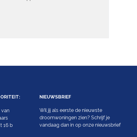
RITEIT:
NIEUWSBRIEF
Wil jij als eerste de nieuwste
t van
droomwoningen zien? Schrijf je
aars
vandaag dan in op onze nieuwsbrief
t 16 b