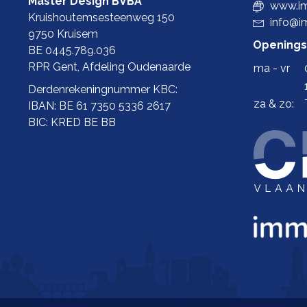
Master Design BVBA
www.im
Kruishoutemsesteenweg 150
info@i
9750 Kruisem
Openings
BE 0445.789.036
RPR Gent, Afdeling Oudenaarde
ma - vr
Derdenrekeningnummer KBC:
za & zo:
IBAN: BE 61 7350 5336 2617
BIC: KRED BE BB