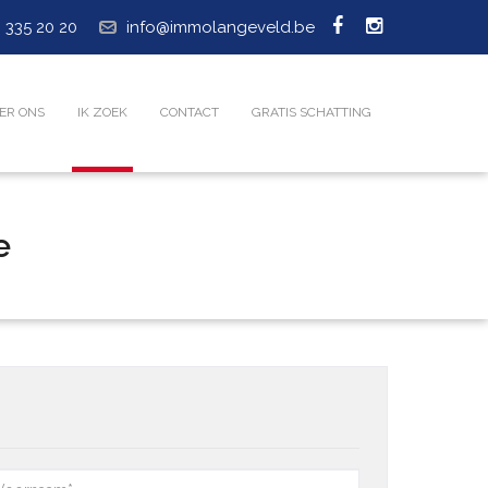
 335 20 20
info@immolangeveld.be
ER ONS
IK ZOEK
CONTACT
GRATIS SCHATTING
e