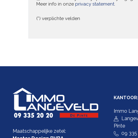
Meer info in onze
privacy statement
.
(*) verplichte velden
KANTOOR
Immo Lan
Langev
Pinte
Maatschappelijke zetel:
09 335