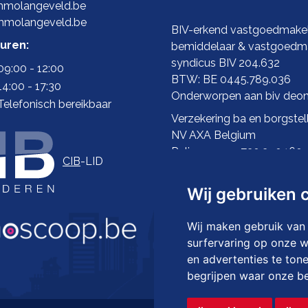
molangeveld.be
mmolangeveld.be
BIV-erkend vastgoedmakel
uren:
bemiddelaar & vastgoedma
syndicus BIV 204.632
09:00 - 12:00
BTW: BE 0445.789.036
14:00 - 17:30
Onderworpen aan biv
deon
Telefonisch bereikbaar
Verzekering ba en borgstell
NV AXA Belgium
Polisnummer 730.390.160
CIB
-LID
Wij gebruiken 
Wij maken gebruik van
surfervaring op onze w
en advertenties te ton
begrijpen waar onze b