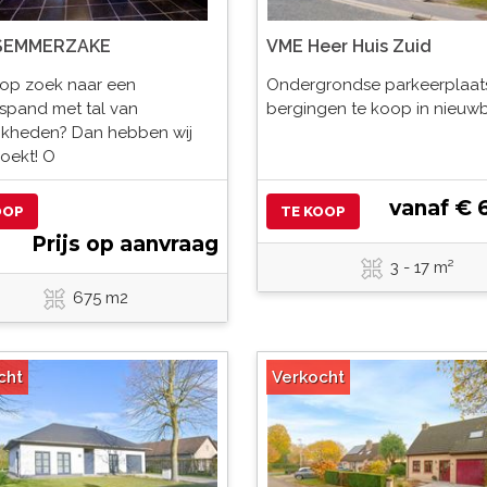
SEMMERZAKE
VME Heer Huis Zuid
 op zoek naar een
Ondergrondse parkeerplaat
spand met tal van
bergingen te koop in nieu
jkheden? Dan hebben wij
oekt! O
vanaf € 
OOP
TE KOOP
Prijs op aanvraag
3 - 17 m²
675 m2
cht
Verkocht