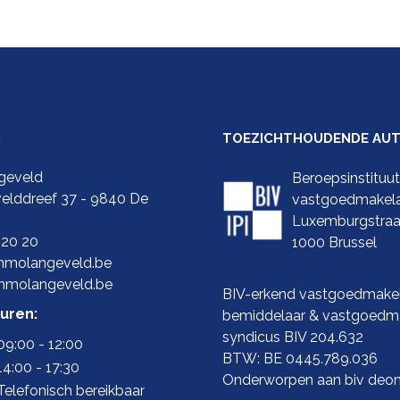
:
TOEZICHTHOUDENDE AUTO
geveld
Beroepsinstituu
elddreef 37 - 9840 De
vastgoedmakel
Luxemburgstraa
 20 20
1000 Brussel
molangeveld.be
mmolangeveld.be
BIV-erkend vastgoedmakel
uren:
bemiddelaar & vastgoedma
syndicus BIV 204.632
09:00 - 12:00
BTW: BE 0445.789.036
14:00 - 17:30
Onderworpen aan biv
deon
Telefonisch bereikbaar