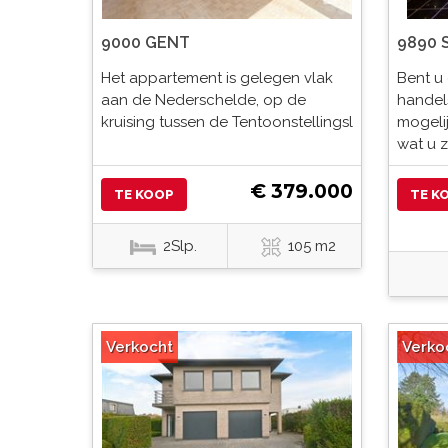
9000 GENT
9890 
Het appartement is gelegen vlak
Bent u
aan de Nederschelde, op de
handel
kruising tussen de Tentoonstellingsl
mogeli
wat u z
€ 379.000
TE KOOP
TE K
2Slp.
105 m2
Verkocht
Verko