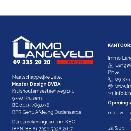
KANTOOR
Immo Lan
Langev
Pinte
Maatschappelijke zetel:
09 335
Master Design BVBA
www.im
Kruishoutemsesteenweg 150
info@i
9750 Kruisem
Openings
BE 0445.789.036
RPR Gent, Afdeling Oudenaarde
ma - vr
Derdenrekeningnummer KBC:
za & zo:
IBAN: BE 61 7350 5336 2617