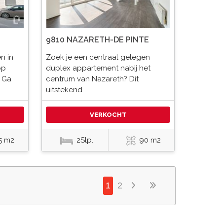
9810 NAZARETH-DE PINTE
n in
Zoek je een centraal gelegen
op
duplex appartement nabij het
 Ga
centrum van Nazareth? Dit
uitstekend
VERKOCHT
5 m2
2Slp.
90 m2
1
2