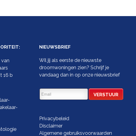
RITEIT:
NIEUWSBRIEF
Wil jij als eerste de nieuwste
t van
droomwoningen zien? Schrijf je
aars
vandaag dan in op onze nieuwsbrief
t 16 b
aar-
kelaar-
Privacybeleid
Disclaimer
tologie
Algemene gebruiksvoorwaarden