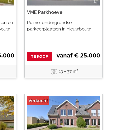
VME Parkhoeve
sen en
Ruime, ondergrondse
wbouw
parkeerplaatsen in nieuwbouw
6.000
vanaf € 25.000
TE KOOP
13 - 37 m²
Verkocht