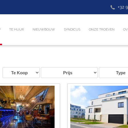
+32 9
P
TE HUUR
NIEUWBOUW
SYNDICUS
ONZE TROEVEN
OV