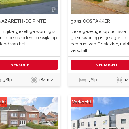
NAZARETH-DE PINTE
9041 OOSTAKKER
chtrijke, gezellige woning is
Deze gezellige, op te frissen
 in een residentiële wijk, op
gezinswoning is gelegen in
stand van het
centrum van Oostakker, nabi
verschill
VERKOCHT
VERKOCHT
3Slp.
184 m2
3Slp.
14
cht
Verkocht