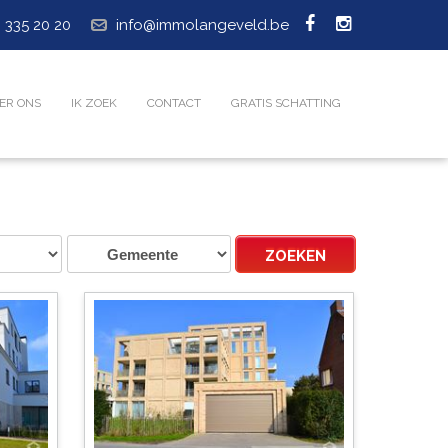
 335 20 20
info@immolangeveld.be
ER ONS
IK ZOEK
CONTACT
GRATIS SCHATTING