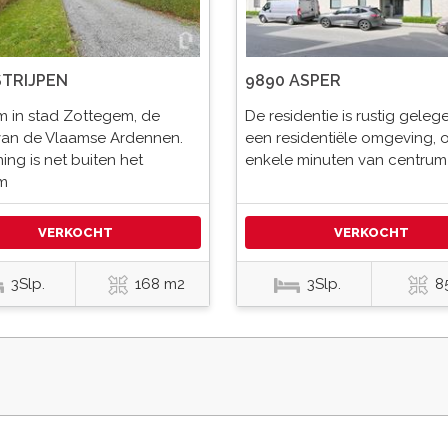
STRIJPEN
9890 ASPER
 in stad Zottegem, de
De residentie is rustig gelege
van de Vlaamse Ardennen.
een residentiële omgeving, 
ng is net buiten het
enkele minuten van centrum
m
VERKOCHT
VERKOCHT
3Slp.
168 m2
3Slp.
8