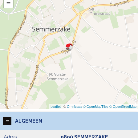
−
Leaflet
| ©
Omnicasa ©
OpenMapTiles ©
OpenStreetMap
ALGEMEEN
Adres
9890 SEMMERZAKE