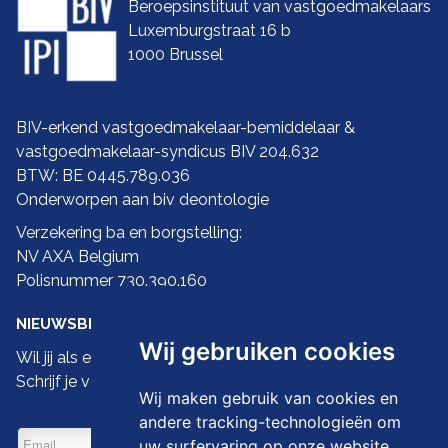
Beroepsinstituut van vastgoedmakelaars
Luxemburgstraat 16 b
1000 Brussel
BIV-erkend vastgoedmakelaar-bemiddelaar &
vastgoedmakelaar-syndicus BIV 204.632
BTW: BE 0445.789.036
Onderworpen aan biv
deontologie
Verzekering ba en borgstelling:
NV AXA Belgium
Polisnummer 730.390.160
NIEUWSBRIEF
Wij gebruiken cookies
Wil jij als eerste de nieuwste droomwoningen zien?
Schrijf je vandaag dan in op onze nieuwsbrief
Wij maken gebruik van cookies en
andere tracking-technologieën om
uw surfervaring op onze website