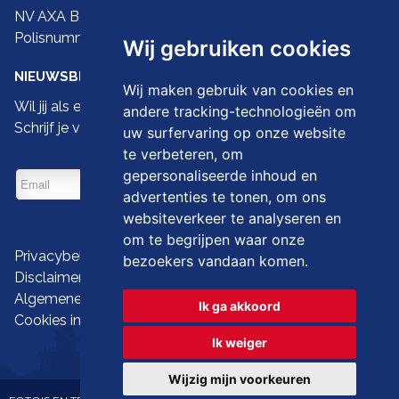
NV AXA Belgium
Polisnummer 730.390.160
Wij gebruiken cookies
NIEUWSBRIEF
Wij maken gebruik van cookies en
Wil jij als eerste de nieuwste droomwoningen zien?
andere tracking-technologieën om
Schrijf je vandaag dan in op onze nieuwsbrief
uw surfervaring op onze website
te verbeteren, om
gepersonaliseerde inhoud en
advertenties te tonen, om ons
websiteverkeer te analyseren en
om te begrijpen waar onze
Privacybeleid
bezoekers vandaan komen.
Disclaimer
Algemene gebruiksvoorwaarden
Ik ga akkoord
Cookies instellen
Ik weiger
Wijzig mijn voorkeuren