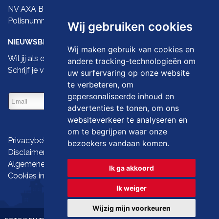
NV AXA Belgium
Polisnummer 730.390.160
Wij gebruiken cookies
NIEUWSBRIEF
Wij maken gebruik van cookies en
Wil jij als eerste de nieuwste droomwoningen zien?
andere tracking-technologieën om
Schrijf je vandaag dan in op onze nieuwsbrief
uw surfervaring op onze website
te verbeteren, om
gepersonaliseerde inhoud en
advertenties te tonen, om ons
websiteverkeer te analyseren en
om te begrijpen waar onze
Privacybeleid
bezoekers vandaan komen.
Disclaimer
Algemene gebruiksvoorwaarden
Ik ga akkoord
Cookies instellen
Ik weiger
Wijzig mijn voorkeuren