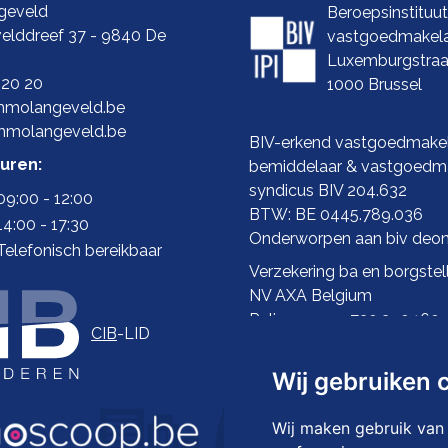
geveld
Beroepsinstituu
elddreef 37 - 9840 De
vastgoedmakel
Luxemburgstraa
 20 20
1000 Brussel
molangeveld.be
mmolangeveld.be
BIV-erkend vastgoedmakel
uren:
bemiddelaar & vastgoedma
syndicus BIV 204.632
09:00 - 12:00
BTW: BE 0445.789.036
14:00 - 17:30
Onderworpen aan biv
deon
Telefonisch bereikbaar
Verzekering ba en borgstell
NV AXA Belgium
Polisnummer 730.390.160
CIB
-LID
Wij gebruiken 
Wij maken gebruik van