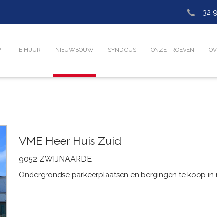
+32 9
P
TE HUUR
NIEUWBOUW
SYNDICUS
ONZE TROEVEN
OV
VME Heer Huis Zuid
9052 ZWIJNAARDE
Ondergrondse parkeerplaatsen en bergingen te koop i