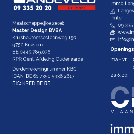
Immo Lan
Langev
Pinte
Maatschappelijke zetel:
09 335
Master Design BVBA
www.im
Kruishoutemsesteenweg 150
info@i
9750 Kruisem
Openings
BE 0445.789.036
RPR Gent, Afdeling Oudenaarde
ma - vr
Derdenrekeningnummer KBC:
za & zo:
IBAN: BE 61 7350 5336 2617
BIC: KRED BE BB