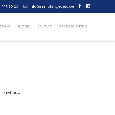
 335 20 20
info@immolangeveld.be
ER ONS
IK ZOEK
CONTACT
GRATIS SCHATTING
n nieuwbouw