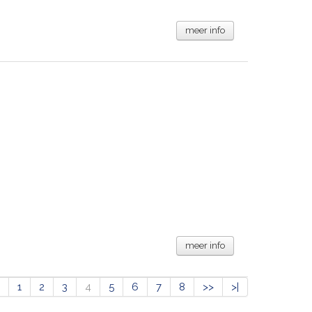
meer info
meer info
1
2
3
4
5
6
7
8
>>
>|