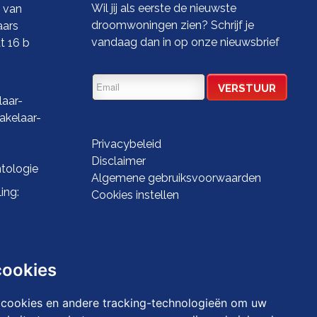
Wil jij als eerste de nieuwste
t van
droomwoningen zien? Schrijf je
aars
vandaag dan in op onze nieuwsbrief
t 16 b
aar-
kelaar-
Privacybeleid
Disclaimer
tologie
Algemene gebruiksvoorwaarden
ing:
Cookies instellen
cookies
 cookies en andere tracking-technologieën om uw